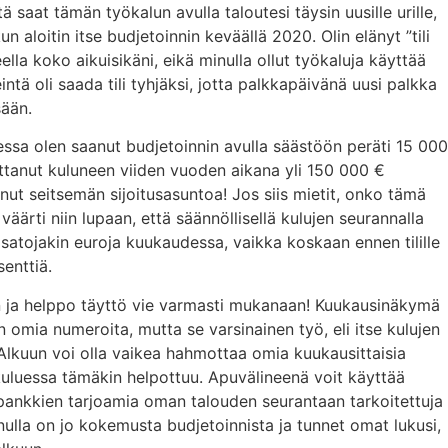
tä saat tämän työkalun avulla taloutesi täysin uusille urille,
un aloitin itse budjetoinnin keväällä 2020. Olin elänyt ”tili
teella koko aikuisikäni, eikä minulla ollut työkaluja käyttää
eintä oli saada tili tyhjäksi, jotta palkkapäivänä uusi palkka
sään.
aessa olen saanut budjetoinnin avulla säästöön peräti 15 000
tanut kuluneen viiden vuoden aikana yli 150 000 €
anut seitsemän sijoitusasuntoa! Jos siis mietit, onko tämä
 väärti niin lupaan, että säännöllisellä kulujen seurannalla
satojakin euroja kuukaudessa, vaikka koskaan ennen tilille
senttiä.
n ja helppo täyttö vie varmasti mukanaan! Kuukausinäkymä
 omia numeroita, mutta se varsinainen työ, eli itse kulujen
. Alkuun voi olla vaikea hahmottaa omia kuukausittaisia
uluessa tämäkin helpottuu. Apuvälineenä voit käyttää
pankkien tarjoamia oman talouden seurantaan tarkoitettuja
inulla on jo kokemusta budjetoinnista ja tunnet omat lukusi,