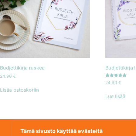
Budjettikirja ruskea
Budjettikirja l
24.90
€
Arvostelu
24.90
€
tuotteesta:
Lisää ostoskoriin
4.89
/ 5
Lue lisää
Tämä sivusto käyttää evästeitä
SANNA