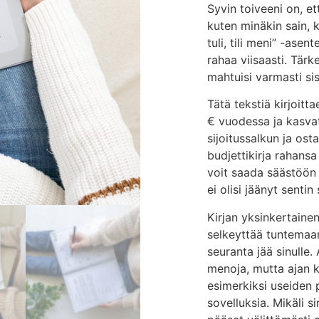
Syvin toiveeni on, et
kuten minäkin sain, k
tuli, tili meni” -asen
rahaa viisaasti. Tärk
mahtuisi varmasti si
Tätä tekstiä kirjoitt
€ vuodessa ja kasvat
sijoitussalkun ja ost
budjettikirja rahansa
voit saada säästöön 
ei olisi jäänyt sentin 
Kirjan yksinkertaine
selkeyttää tuntemaan
seuranta jää sinulle
menoja, mutta ajan k
esimerkiksi useiden 
sovelluksia. Mikäli s