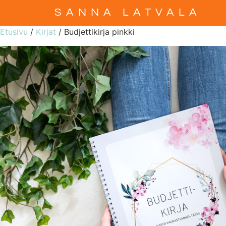
SANNA LATVALA
Etusivu
/
Kirjat
/ Budjettikirja pinkki