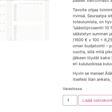
pääset välittömästi 
Tavoite ohjaa toimin
rivinsä. Seuraatpa s
toteutumista, on hyv
”säästöprosentti 10 
säästetyn summan jae
/1600 € x 100 = 6,25
oman budjetointi – p
vuotta, sillä mitä pi
jälkeen löydät kaksi 
eri kululuokissa kul
Hyvin se menee! Älä
itsellesi liian ankara
Varastossa
Lisää ostoskori