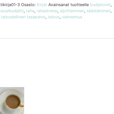
tikirja01-3
Osasto:
Kirjat
Avainsanat tuotteelle
budjetointi
,
ausibudjetti
,
raha
,
rahastressi
,
sijoittaminen
,
säästäminen
,
,
taloudellinen tasapaino
,
talous
,
valmennus