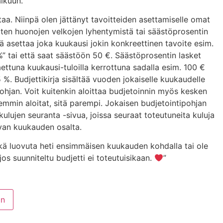
alkuun.
taa. Niinpä olen jättänyt tavoitteiden asettamiselle omat
itten huonojen velkojen lyhentymistä tai säästöprosentin
ä asettaa joka kuukausi jokin konkreettinen tavoite esim.
%” tai että saat säästöön 50 €. Säästöprosentin lasket
ttuna kuukausi-tuloilla kerrottuna sadalla esim. 100 €
 %. Budjettikirja sisältää vuoden jokaiselle kuukaudelle
ohjan. Voit kuitenkin aloittaa budjetoinnin myös kesken
kemmin aloitat, sitä parempi. Jokaisen budjetointipohjan
kulujen seuranta -sivua, joissa seuraat toteutuneita kuluja
uvan kuukauden osalta.
kä luovuta heti ensimmäisen kuukauden kohdalla tai ole
, jos suunniteltu budjetti ei toteutuisikaan.
”
in