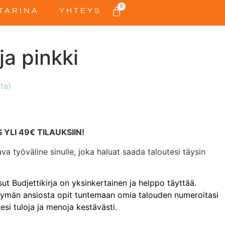
0
TARINA
YHTEYS
ja pinkki
ta)
 YLI 49€ TILAUKSIIN!
tava työväline sinulle, joka haluat saada taloutesi täysin
t Budjettikirja on yksinkertainen ja helppo täyttää.
ymän ansiosta opit tuntemaan omia talouden numeroitasi
esi tuloja ja menoja kestävästi.