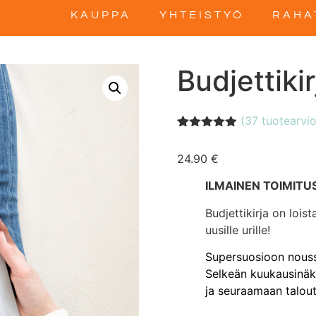
KAUPPA
YHTEISTYÖ
RAHA
Budjettikir
(
37
tuotearvio
Arvio
36
4.86
5:stä
24.90
€
perustuen
asiakkaan
arvotukseen.
ILMAINEN TOIMITUS
Budjettikirja on lois
uusille urille!
Supersuosioon noussu
Selkeän kuukausinäk
ja seuraamaan talout