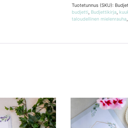
Tuotetunnus (SKU):
Budjet
budjetti
,
Budjettikirja
,
kuuk
taloudellinen mielenrauha