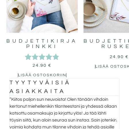
BUDJETTIKIRJA
BUDJETTI
PINKKI
RUSK
24.90
€
24.90
€
Arvostelu
LISÄÄ OSTOS
tuotteesta:
LISÄÄ OSTOSKORIIN
4.86
TYYTYVÄISIÄ
T
/ 5
ASIAKKAITA
A
”Kiitos paljon sun neuvoista! Olen tänään vihdoin
”Tä
an
kertonut miehellenikin tilanteestani ja yhdessä ollaan
katsottu osamaksuja ja kirjattu ylös! Ja tää lähti
täysin siitä, kun aloin seuraa sun instaa. Sain jotenkin
kki
voimia kohdata mun tilanne vihdoin ja tehdä asioille