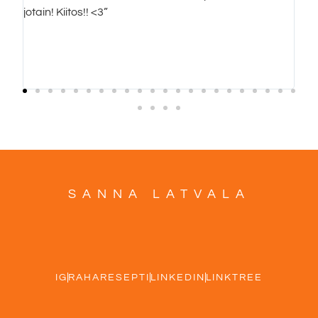
jotain! Kiitos!! <3”
SANNA LATVALA
IG
RAHARESEPTI
LINKEDIN
LINKTREE