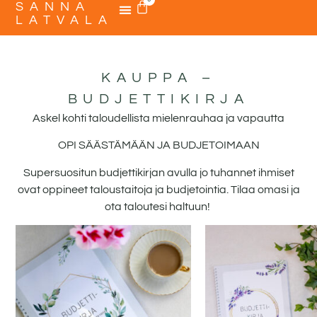
SANNA
LATVALA
KAUPPA –
BUDJETTIKIRJA
Askel kohti taloudellista mielenrauhaa ja vapautta
OPI SÄÄSTÄMÄÄN JA BUDJETOIMAAN
Supersuositun budjettikirjan avulla jo tuhannet ihmiset
ovat oppineet taloustaitoja ja budjetointia. Tilaa omasi ja
ota taloutesi haltuun!